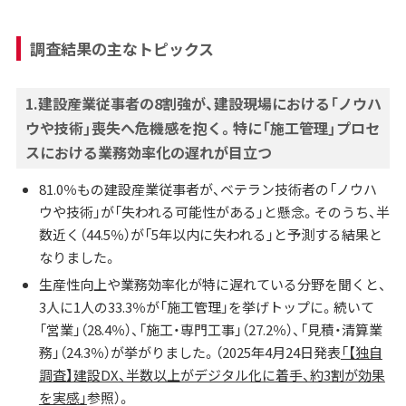
調査結果の主なトピックス
1.
建設産業従事者の8割強が、建設現場における「ノウハ
ウや技術」喪失へ危機感を抱く。特に「施工管理」プロセ
スにおける業務効率化の遅れが目立つ
81.0％もの建設産業従事者が、ベテラン技術者の「ノウハ
ウや技術」が「失われる可能性がある」と懸念。そのうち、半
数近く（44.5％）が「5年以内に失われる」と予測する結果と
なりました。
生産性向上や業務効率化が特に遅れている分野を聞くと、
3人に1人の33.3％が「施工管理」を挙げトップに。続いて
「営業」（28.4％）、「施工・専門工事」（27.2％）、「見積・清算業
務」（24.3％）が挙がりました。（2025年4月24日発表
「【独自
調査】建設DX、半数以上がデジタル化に着手、約3割が効果
を実感」
参照）。