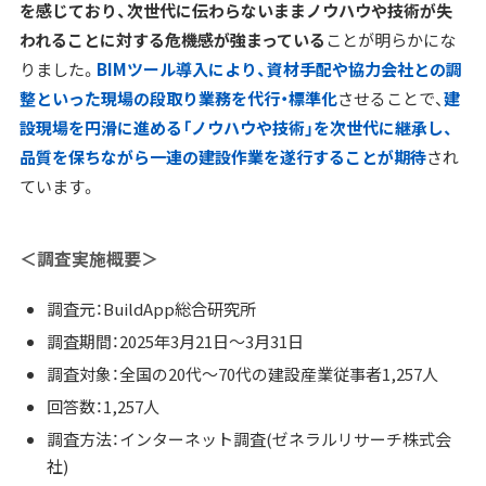
を感じており、次世代に伝わらないままノウハウや技術が失
われることに対する危機感が強まっている
ことが明らかにな
りました。
BIMツール導入により、資材手配や協力会社との調
整といった現場の段取り業務を代行・標準化
させることで、
建
設現場を円滑に進める「ノウハウや技術」を次世代に継承し、
品質を保ちながら一連の建設作業を遂行することが期待
され
ています。
＜調査実施概要＞
調査元：BuildApp総合研究所
調査期間：2025年3月21日～3月31日
調査対象：全国の20代～70代の建設産業従事者1,257人
回答数：1,257人
調査方法：インターネット調査(ゼネラルリサーチ株式会
社)