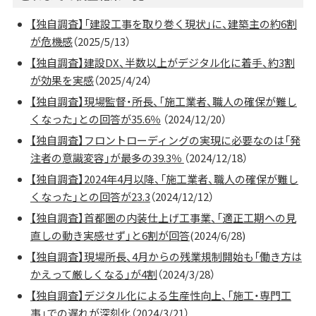
【独自調査】「建設工事を取り巻く現状」に、建築主の約6割
が危機感
（2025/5/13）
【独自調査】建設DX、半数以上がデジタル化に着手、約3割
が効果を実感
（2025/4/24）
【独自調査】現場監督・所長、「施工業者、職人の確保が難し
くなった」との回答が35.6％
（2024/12/20）
【独自調査】フロントローディングの実現に必要なのは「発
注者の意識変容」が最多の39.3％
（2024/12/18）
【独自調査】2024年4月以降、「施工業者、職人の確保が難し
くなった」との回答が23.3
（2024/12/12）
【独自調査】首都圏の内装仕上げ工事業、「適正工期への見
直しの動き実感せず」と6割が回答
(2024/6/28)
【独自調査】現場所長、4月からの残業規制開始も「働き方は
かえって厳しくなる」が4割
（2024/3/28）
【独自調査】デジタル化による生産性向上、「施工・専門工
事」での遅れが深刻化（2024/3/21）