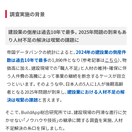
調査実施の背景
建設業の倒産は過去10年で最多。2025年問題の到来もあ
り人材不足の解決は喫緊の課題に
帝国データバンクの統計によると、
2024年の建設業の倒産件
数は過去10年で最多
の1,890件となり（参考記事は
こちら
）、物
価高に加え、建設現場での「職人不足」と人材の維持・確保に伴
う人件費の高騰によって事業の継続を断念するケースが目立
つといいます。そのような中、日本人の5人に1人が後期高齢
者となる2025年問題が到来し、
建設業における人材不足の解
決は喫緊の課題
と言えます。
そこで、BuildApp総合研究所では、建設現場の円滑な進行に欠
かせない「ノウハウや技術」の継承に関する調査を実施、人材
不足解決の糸口を探しました。