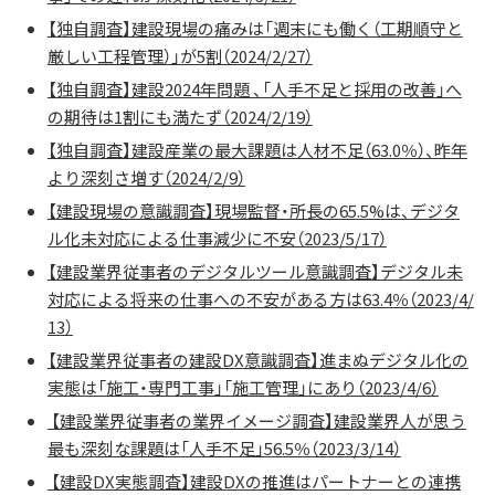
【独自調査】建設現場の痛みは「週末にも働く（工期順守と
厳しい工程管理）」が5割（2024/2/27）
【独自調査】建設2024年問題 、「人手不足と採用の改善」へ
の期待は1割にも満たず（2024/2/19）
【独自調査】建設産業の最大課題は人材不足（63.0％）、昨年
より深刻さ増す（2024/2/9）
【建設現場の意識調査】現場監督・所長の65.5%は、デジタ
ル化未対応による仕事減少に不安（2023/5/17）
【建設業界従事者のデジタルツール意識調査】デジタル未
対応による将来の仕事への不安がある方は63.4％（2023/4/
13）
【建設業界従事者の建設DX意識調査】進まぬデジタル化の
実態は「施工・専門工事」「施工管理」にあり（2023/4/6）
【建設業界従事者の業界イメージ調査】建設業界人が思う
最も深刻な課題は「人手不足」56.5％（2023/3/14）
【建設DX実態調査】建設DXの推進はパートナーとの連携