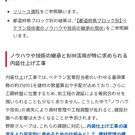
リリース資料
をご参照願います。
都道府県ブロック別の結果は、「
【都道府県ブロック別】ベ
テラン技術者のノウハウや技術の継承の現状
」をご参照願
います。
ノウハウや技術の継承とBIM活用が特に求められる
内装仕上げ工事
内装仕上げ工事では、ベテラン営業担当者のいわゆる番頭業
務の約3分の1を建材の数量算出や手配が占めており、さらに
工期終盤に位置するため、前工程の遅延による帳尻合わせを
強いられることも少なくありません。こうした中で「ノウハウ
や技術」の喪失により資材管理や工程調整が乱れると、建設計
画への影響は大きくなることが予測されます。
野原グループは、これらの課題に対応し、
内装仕上げ工事の運
営をより安定的に進めるための仕組みとして、建材管理の標