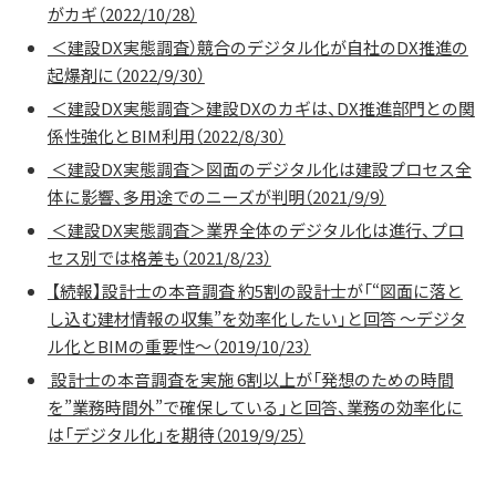
がカギ（2022/10/28）
＜建設DX実態調査）競合のデジタル化が自社のDX推進の
起爆剤に（2022/9/30）
＜建設DX実態調査＞建設DXのカギは、DX推進部門との関
係性強化とBIM利用（2022/8/30）
＜建設DX実態調査＞図面のデジタル化は建設プロセス全
体に影響、多用途でのニーズが判明（2021/9/9）
＜建設DX実態調査＞業界全体のデジタル化は進行、プロ
セス別では格差も（2021/8/23）
【続報】設計士の本音調査 約5割の設計士が「“図面に落と
し込む建材情報の収集”を効率化したい」と回答 ～デジタ
ル化とBIMの重要性～（2019/10/23）
設計士の本音調査を実施 6割以上が「発想のための時間
を”業務時間外”で確保している」と回答、業務の効率化に
は「デジタル化」を期待（2019/9/25）