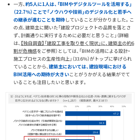
一方、
約5人に1人は、「BIMやデジタルツールを活用する」
（22.7％）ことで「ノウハウや技術」のデジタル化と若手へ
の継承が進むことを期待
していることが分かりました。こ
の点、建築主に聞いた「建設プロジェクトの品質を落とさ
ず、計画通りに実行するために必要だと思うこと」（詳細
は、
【独自調査】「建設工事を取り巻く現状」に、建築主の約6
割が危機感
をご参照）としては、「BIMの活用による設計・
施工プロセスの生産性向上」（33.6％）がトップに挙げられ
ていることから、
建築主においては、建設現場における
BIM活用への期待が大きい
ことがうかがえる結果がでて
いることも注目したいと思います。