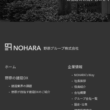
ホーム
企業情報
NOHARA's Way
野原の建設DX
社長挨拶
建設業界の課題
役員紹介
野原が目指す建設DXのご紹介
会社概要
グループ会社一覧
歴史・沿革