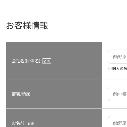
お客様情報
会社名(団体名)
必須
※個人の
部署/所属
お名前
必須