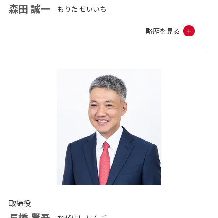
森田 誠一
もりた せいいち
略歴を見る
取締役
長橋 賢吾
ながはし けんご