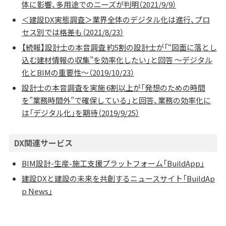
体に影響、多用途でのニーズが判明（2021/9/9）
＜建設DX実態調査＞業界全体のデジタル化は進行、プロ
セス別では格差も（2021/8/23）
【続報】設計士の本音調査 約5割の設計士が「“図面に落とし
込む建材情報の収集”を効率化したい」と回答 ～デジタル
化とBIMの重要性～（2019/10/23）
設計士の本音調査を実施 6割以上が「発想のための時間
を”業務時間外”で確保している」と回答、業務の効率化に
は「デジタル化」を期待（2019/9/25）
DX関連サービス
BIM設計-生産-施工支援プラットフォーム「BuildApp」
建設DXと建設の未来を共創するニュースサイト「BuildAp
p News」