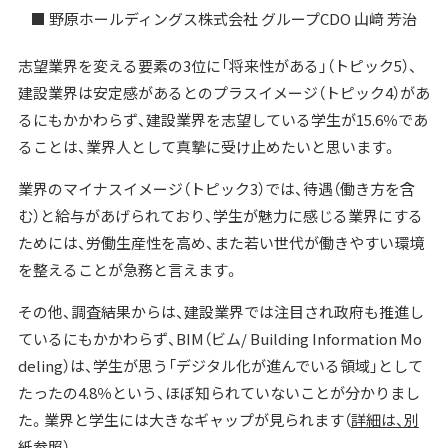
■ 野原ホールディングス株式会社 グループCDO 山﨑 芳治
志望業界を変える要素の3位に「将来性がある」（トピック5）、
建設業界は安定感があるとのプラスイメージ（トピック4）があ
るにもかかわらず、建設業界を志望している学生が15.6％であ
ることは、業界人として真摯に受け止めたいと思います。
業界のマイナスイメージ（トピック3）では、待遇（働き方を含
む）と給与があげられており、学生が魅力に感じる業界にする
ためには、労働生産性を高め、また若い世代が働きやすい環境
を整えることが急務と言えます。
その他、調査結果からは、建設業界では注目され政府も推進し
ているにもかかわらず、BIM（ビム/ Building Information Mo
deling）は、学生が思う「デジタル化が進んでいる領域」として
たったの4.8％という、ほぼ知られていないことが分かりまし
た。業界と学生には大きなギャップが見られます（
詳細は、別
紙参照
）。