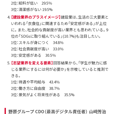
2位：給料が低い 29.5％
3位：清潔感がない 19.5%
【建設業界のプラスイメージ】
建設業は、生活の三大要素と
いわれる「衣食住」に関連するため「安定感がある」が上位
に。また、社会的な貢献度が高い業界とも思われている。9
位の「SDGsに取り組んでいる」(10.7%)も注目したい。
1位：スキルが身につく 34.8％
2位：社会貢献度が高い 33.0％
3位：安定感がある 30.5％
【志望業界を変える要素】
回答結果から、「学生が魅力に感
じる業界にするには何が必要か」を示唆していると推測で
きる。
1位：待遇や平均給与 43.4％
2位：働き方に自由度 38.7％
3位：景気がよく将来性がある 35.5%
野原グループ CDO（最高デジタル責任者） 山﨑芳治