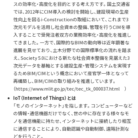
スの効率化・高度化を目的とする考え方です。国土交通省
では、2012年にCIM導入の検討を開始し、建設現場の生産
性向上を図るi-Constructionの取組において、これまで3
次元モデルを活用し社会資本の整備、管理を行うCIMを導
入することで受発注者双方の業務効率化・高度化を推進し
てきました。一方で、国際的なBIMの動向等は近年顕著な
進展を見せており、土木分野での国際標準化の流れを踏ま
え、Society 5.0における新たな社会資本整備を見据えた3
次元データを基軸とする建設生産・管理システムを実現す
るためBIM/CIMという概念において産官学一体となって
再構築し、BIM/CIMの取り組みを推進しています。
（https://www.mlit.go.jp/tec/tec_tk_000037.html ）
IoT（Internet of Things）とは
「モノのインターネット」を指します。コンピューターなど
の情報・通信機器だけでなく、世の中に存在する様々なモ
ノを通信機能に持たせ、インターネットに接続したり相互
に通信することにより、自動認識や自動制御、遠隔計測な
どを行うこと。