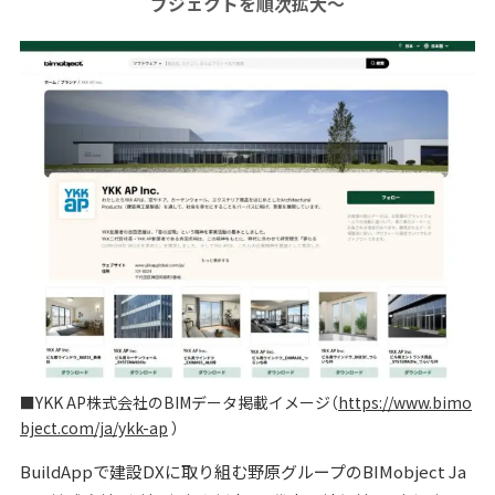
ブジェクトを順次拡大～
■YKK AP株式会社のBIMデータ掲載イメージ（
https://www.bimo
bject.com/ja/ykk-ap
）
BuildAppで建設DXに取り組む野原グループのBIMobject Ja