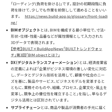
「ローディング(負荷を掛ける)」です。設計の初期段階に負
荷を掛けて、少しでも作業を前倒しして進めることをいい
ます。
https://news.build-app.jp/glossary/front-loadi
ng/
BIMオブジェクト
とは、BIMを構成する最小単位で、寸法・
形状・仕様・性能・品番などが属性情報として入力された
3Dデータで表現されます。
【参考】BUILT×BuildAppNews「BUILTトレンドウォッ
チ」第3回「BIM objectとは？」
DX（デジタルトランスフォーメーション
）とは、経済産業省
の定義によれば「企業がビジネス環境の激しい変化に対応
し、データとデジタル技術を活用して、顧客や社会のニー
ズを基に、製品やサービス、ビジネスモデルを変革すると
ともに、業務そのものや、組織、プロセス、企業文化・風土を
変革し、競争上の優位性を確立すること」を指し、単なるデ
ジタル活用とは区別されています。
サプライチェーン
とは、商品や製品が消費者の手元に届く