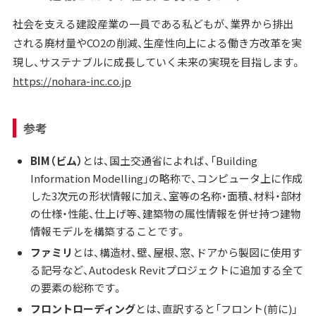
社会を支える建設産業の一員である私どもが、業界から排出
される廃材量やCO2の削減、生産性向上による働き方改革を実
現し、サステナブルに成長していく未来の実現を目指します。
https://nohara-inc.co.jp
参考
BIM（ビム）
とは、国土交通省によれば、「Building
Information Modelling」の略称で、コンピュータ上に作成
した3次元の形状情報に加え、室等の名称・面積、材料・部材
の仕様・性能、仕上げ等、建築物の属性情報を併せ持つ建物
情報モデルを構築することです。
ファミリ
とは、構造材、壁、屋根、窓、ドアから製図に使用す
る記号など、Autodesk Revitプロジェクトに追加する全て
の要素の総称です。
フロントローディング
とは、直訳すると「フロント(前に)」