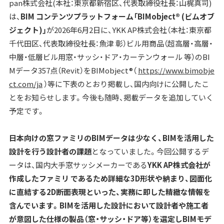
pan株式会社(本社：東京都新宿区、代表取締役社長：山梶真司)
は、
BIM コンテンツプラットフォーム「BIMobject® (ビムオブ
ジェクト)」
が2026年6月2日に、YKK AP株式会社（本社：東京都
千代田区、代表取締役社長：魚津 彰）ビル用商品（超高層・高層・
中層・低層ビル用窓・サッシ・ドア・カーテンウォール 等）のBI
Mデータ357点（Revit）をBIMobject®（
https://www.bimobje
ct.com/ja
）等に下表のとおり掲載し、国内向けに公開したこ
とをお知らせします。今後も随時、掲載データを追加していく
予定です。
日本向けの窓ファミリのBIMデータは少なく、BIMを活用した
設計を行う設計者の課題
となっていました。今回公開するデ
ータは、国内大手窓サッシメーカーである
YKK AP株式会社が
作成したファミリ であるため詳細な3D形状や納まり、図面化
に直結する2D断面表現といった、実務に即した精緻な情報を
含んでいます。BIMを活用した設計において設計者や施工者
が意図した仕様の製品（窓・サッシ・ドア等）を選定しBIMモデ