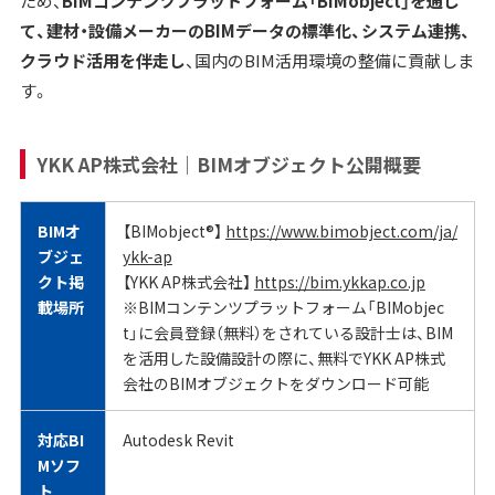
ため、
BIMコンテンツプラットフォーム「BIMobject」を通じ
て、建材・設備メーカーのBIMデータの標準化、システム連携、
クラウド活用を伴走し
、国内のBIM活用環境の整備に貢献しま
す。
YKK AP株式会社｜BIMオブジェクト公開概要
BIMオ
【BIMobject®】
https://www.bimobject.com/ja/
ブジェ
ykk-ap
クト掲
【YKK AP株式会社】
https://bim.ykkap.co.jp
載場所
※BIMコンテンツプラットフォーム「BIMobjec
t」に会員登録（無料）をされている設計士は、BIM
を活用した設備設計の際に、無料でYKK AP株式
会社のBIMオブジェクトをダウンロード可能
対応BI
Autodesk Revit
Mソフ
ト