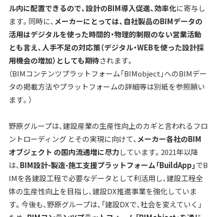
ル内に配置できるので、設計のBIM導入促進、効率化
に寄与し
ます。同時に、
メーカーにとっては、自社製品のBIMデータの
活用はデジタルを使った時間的・物理的制限のない営業活動
とも言え、人手不足の対応策（デジタル・WEBを使った設計採
用機会の増加）としても期待
されます。
（BIMコンテンツプラットフォーム「BIMobject」へのBIMデー
タの掲載方法やプラットフォームの詳細等は別紙を参照願い
ます。）
野原グループは、建設産業の生産性向上のカギと言われるフロ
ントローディング とその実現に向けて、
メーカー各社のBIM
オブジェクト の国内流通増に尽力
しています。2021年以降
は、
BIM設計-製造-施工支援プラットフォーム「BuildApp」
でB
IMを各建設工程で必要なデータとして利活用し、建設工程全
体の生産性向上を目指し、建設DX推進事業を強化していま
す。今後も、野原グループは、「建設DXで、社会を変えていく」