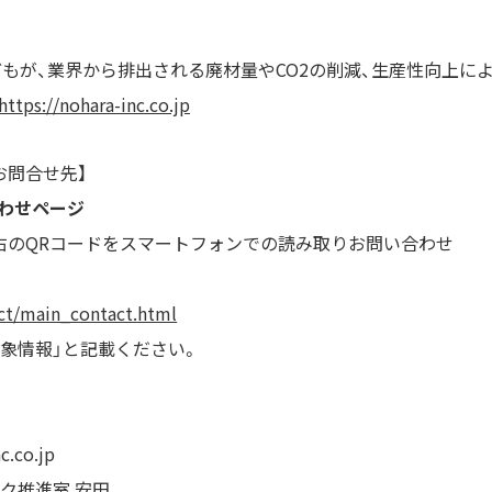
もが、業界から排出される廃材量やCO2の削減、生産性向上に
https://nohara-inc.co.jp
お問合せ先】
わせページ
は右のQRコードをスマートフォンでの読み取りお問い合わせ
act/main_contact.html
気象情報」と記載ください。
nc.co.jp
スペック推進室 安田