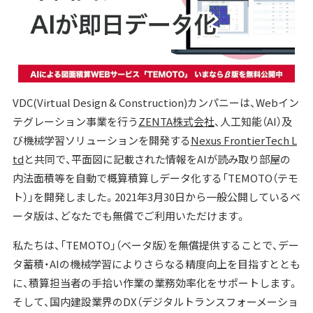
VDC(Virtual Design & Construction)カンパニーは、Webイン
テグレーション事業を行う
ZENTA株式会社
、人工知能（AI）及
び機械学習ソリューションを開発する
Nexus FrontierTech L
td
と共同で、平面図に記載された情報をAIが読み取り部屋の
内法面積等を自動で概算積算しデータ化する「TEMOTO（テモ
ト）」を開発しました。2021年3月30日から一般公開しているベ
ータ版は、どなたでも無償でご利用いただけます。
私たちは、「TEMOTO」（ベータ版）を無償提供することで、デー
タ蓄積・AIの機械学習によりさらなる精度向上を⽬指すととも
に、積算担当者の手拾い作業の業務効率化をサポートします。
そして、国内建設業界のDX（デジタルトランスフォーメーショ