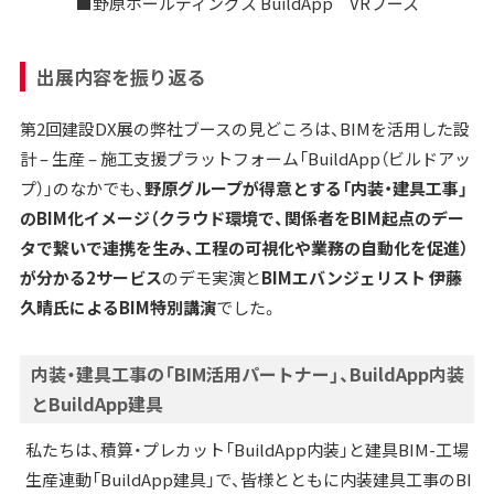
■野原ホールディングス BuildApp VRブース
出展内容を振り返る
第2回建設DX展の弊社ブースの見どころは、BIMを活用した設
計 – 生産 – 施工支援プラットフォーム「BuildApp（ビルドアッ
プ）」のなかでも、
野原グループが得意とする「内装・建具工事」
のBIM化イメージ（クラウド環境で、関係者をBIM起点のデー
タで繋いで連携を生み、工程の可視化や業務の自動化を促進）
が分かる2サービス
のデモ実演と
BIMエバンジェリスト 伊藤
久晴氏によるBIM特別講演
でした。
内装・建具工事の「BIM活用パートナー」、BuildApp内装
とBuildApp建具
私たちは、積算・プレカット「BuildApp内装」と建具BIM-工場
生産連動「BuildApp建具」で、皆様とともに内装建具工事のBI