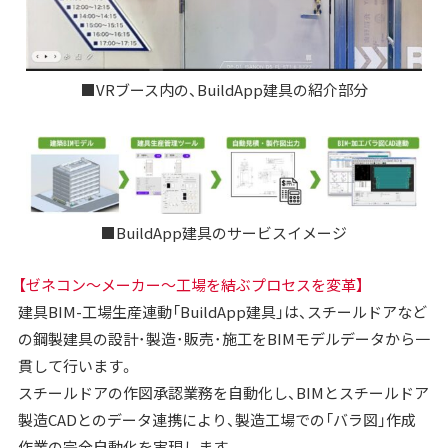
■VRブース内の、BuildApp建具の紹介部分
■BuildApp建具のサービスイメージ
【ゼネコン～メーカー～工場を結ぶプロセスを変革】
建具BIM-工場生産連動「BuildApp建具」は、スチールドアなど
の鋼製建具の設計･製造･販売･施工をBIMモデルデータから一
貫して行います。
スチールドアの作図承認業務を自動化し、BIMとスチールドア
製造CADとのデータ連携により、製造工場での「バラ図」作成
作業の完全自動化を実現します。