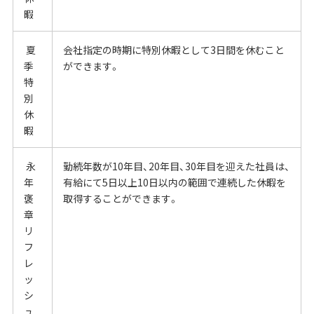
暇
夏
会社指定の時期に特別休暇として3日間を休むこと
季
ができます。
特
別
休
暇
永
勤続年数が10年目、20年目、30年目を迎えた社員は、
年
有給にて5日以上10日以内の範囲で連続した休暇を
褒
取得することができます。
章
リ
フ
レ
ッ
シ
ュ